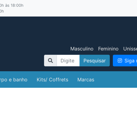
00h às 18:00h
00h
Masculino
Feminino
Uniss
Pesquisar
Siga 
rpo e banho
Kits/ Coffrets
Marcas