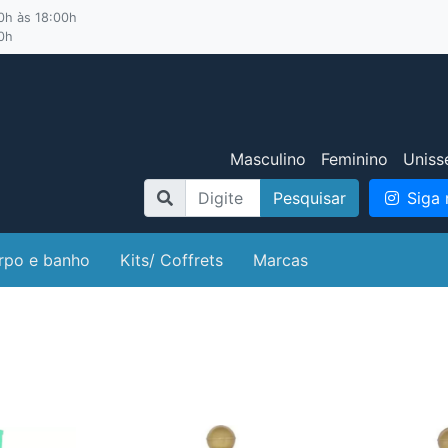
00h às 18:00h
00h
Masculino
Feminino
Uniss
Pesquisar
Siga 
rpo e banho
Kits/ Coffrets
Marcas