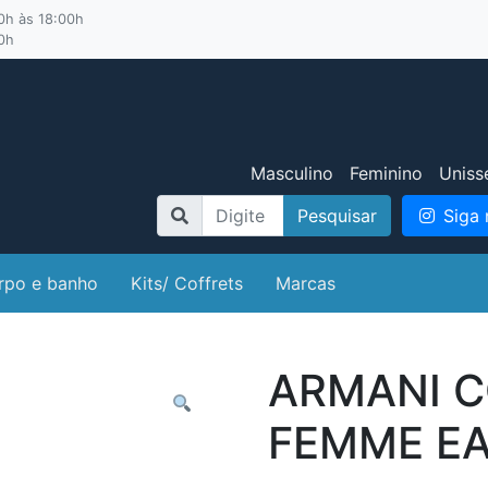
00h às 18:00h
00h
Masculino
Feminino
Uniss
Pesquisar
Siga 
rpo e banho
Kits/ Coffrets
Marcas
ARMANI 
FEMME EA