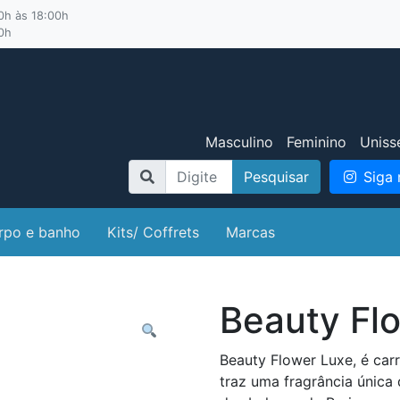
00h às 18:00h
00h
Masculino
Feminino
Uniss
Pesquisar
Siga 
rpo e banho
Kits/ Coffrets
Marcas
Beauty Fl
Beauty Flower Luxe, é car
traz uma fragrância única