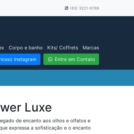
(83) 3221-6769
ex
Corpo e banho
Kits/ Coffrets
Marcas
nosso Instagram
Entre em Contato
ower Luxe
regado de encanto aos olhos e olfatos e
 que expressa a sofisticação e o encanto