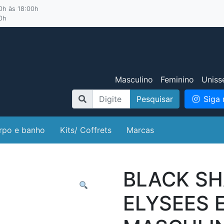
00h às 18:00h
00h
Masculino
Feminino
Uniss
Pesquisar
Siga 
rpo e banho
Kits/ Coffrets
Marcas
BLACK SH
ELYSEES 