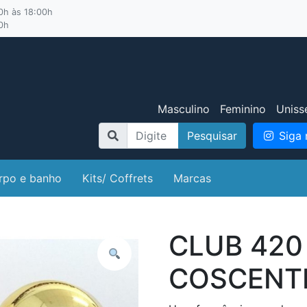
00h às 18:00h
00h
Masculino
Feminino
Uniss
Pesquisar
Siga 
rpo e banho
Kits/ Coffrets
Marcas
CLUB 420
COSCENT