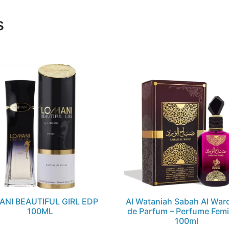
s
ANI BEAUTIFUL GIRL EDP
Al Wataniah Sabah Al War
100ML
de Parfum – Perfume Fem
100ml