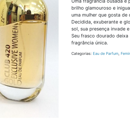
Uma fragrância ousada e 
brilho glamouroso e inigu
uma mulher que gosta de 
Decidida, exuberante e gl
sol, sua presença invade e
Seu frasco dourado deixa 
fragrância única.
Categorias:
Eau de Parfum
,
Femi