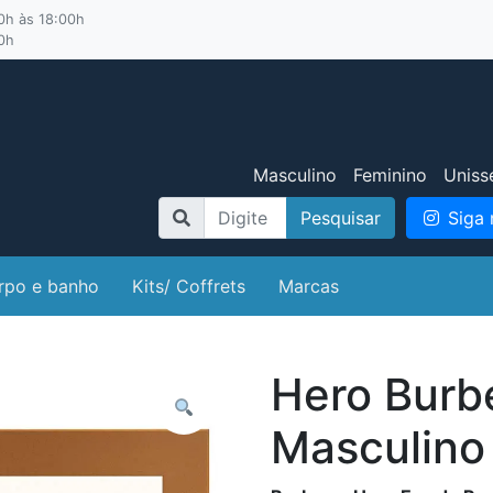
00h às 18:00h
00h
Masculino
Feminino
Uniss
Pesquisar
Siga 
rpo e banho
Kits/ Coffrets
Marcas
Hero Burb
Masculino