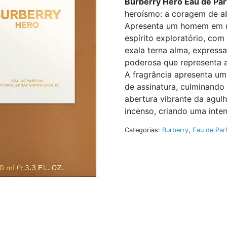
Burberry Hero Eau de Pa
heroísmo: a coragem de a
Apresenta um homem em u
espírito exploratório, com
exala terna alma, express
poderosa que representa a
A fragrância apresenta um
de assinatura, culminando
abertura vibrante da agul
incenso, criando uma inte
Categorias:
Burberry
,
Eau de Par