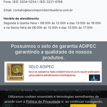
Fone: (83) 3204-0254 \ (83) 3221-6769
Email: contato@euroimportdistribuidora.com.br
Horário de atendimento
Segunda à Quinta-feira – 08:00h às 12:00h e das 13:00h às 18:00h
e na Sexta-feira de 08:00h às 12:00h e das 13:00h às 17:00h
Possuimos o selo de garantia ADIPEC
garantindo a qualidade de nossos
produtos.
Copyright © 2026 - Euro Import Distribuidora - Todos os direitos
reservados.
Utilizamos cookies essenciais e tecnologias semelhantes de
Utilizamos cookies essenciais e tecnologias semelhantes de acordo
acordo com a
Política de Privacidade
e, ao continuar navegando,
com a Política de Privacidade e, ao continuar navegando, você