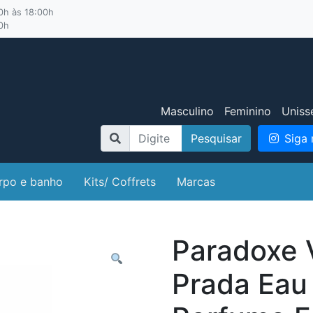
00h às 18:00h
00h
Masculino
Feminino
Uniss
Pesquisar
Siga 
rpo e banho
Kits/ Coffrets
Marcas
Paradoxe V
Prada Eau