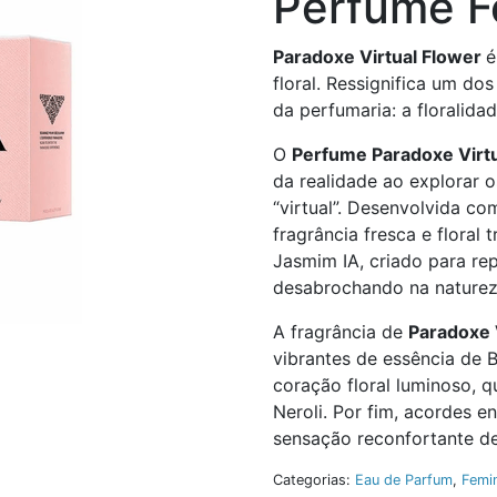
Perfume F
Paradoxe Virtual Flower
é
floral. Ressignifica um do
da perfumaria: a floralidad
O
Perfume Paradoxe Virtu
da realidade ao explorar os
“virtual”. Desenvolvida com 
fragrância fresca e floral
Jasmim IA, criado para re
desabrochando na naturez
A fragrância de
Paradoxe 
vibrantes de essência de 
coração floral luminoso, 
Neroli. Por fim, acordes 
sensação reconfortante d
Categorias:
Eau de Parfum
,
Femi