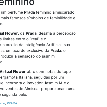
eminino
 um perfume
Prada
feminino almiscarado
s mais famosos símbolos de feminilidade e
e.
al Flower
, da
Prada
, desafia a percepção
 limites entre o “real” e o
o auxílio da Inteligência Artificial, sua
 traz um acorde exclusivo da
Prada
: o
produzir a sensação do jasmim
a.
Virtual Flower
abre com notas de topo
Bergamota Italiana, seguidas por um
que incorpora o inovador Jasmim IA e o
envolventes de Almíscar proporcionam uma
e segunda pele.
nino
,
PRADA